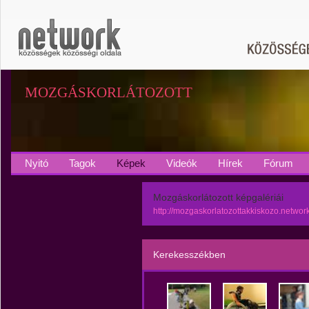
MOZGÁSKORLÁTOZOTT
Nyitó
Tagok
Képek
Videók
Hírek
Fórum
Mozgáskorlátozott képgalériái
http://mozgaskorlatozottakkiskozo.networ
Kerekesszékben