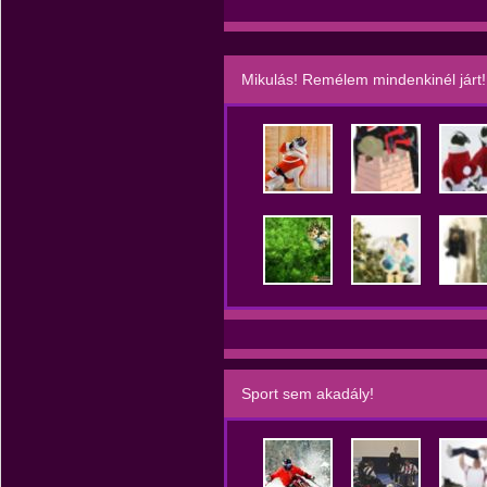
Mikulás! Remélem mindenkinél járt!
Sport sem akadály!